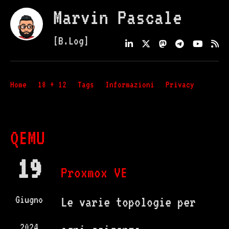
Marvin Pascale
[B.Log]
Home
18 + 12
Tags
Informazioni
Privacy
QEMU
19
Proxmox VE
Giugno
Le varie topologie per
2024