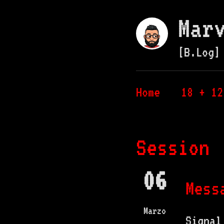
Mar
[B.Log]
Home
18 + 12
Session
06
Mess
Marzo
Signal