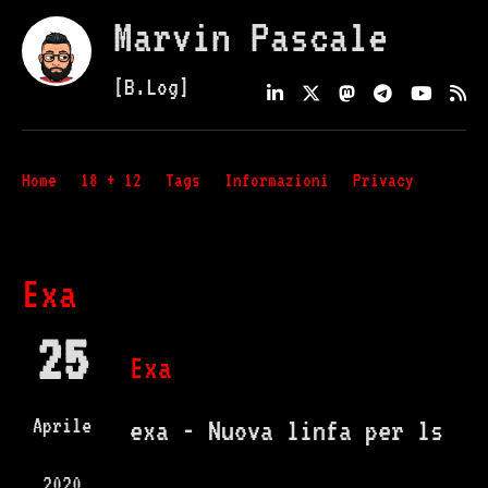
Marvin Pascale
[B.Log]
Home
18 + 12
Tags
Informazioni
Privacy
Exa
25
Exa
Aprile
exa - Nuova linfa per ls
2020