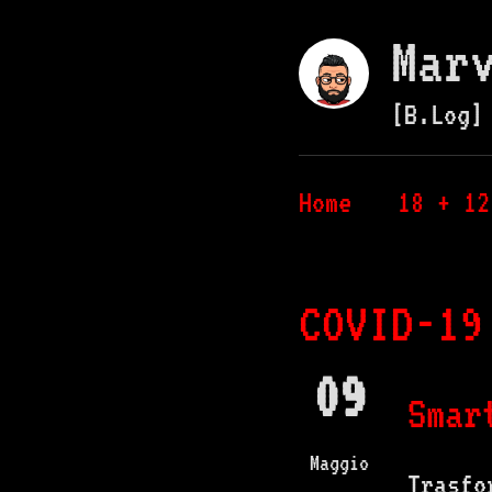
Mar
[B.Log]
Home
18 + 12
COVID-19
09
Smar
Maggio
Trasfo