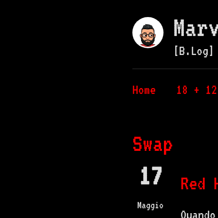
Mar
[B.Log]
Home
18 + 12
Swap
17
Red 
Maggio
Quando