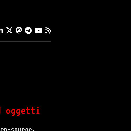
d oggetti
pen-source.