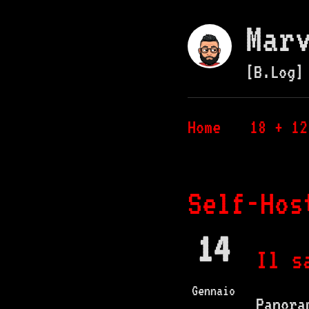
Mar
[B.Log]
Home
18 + 12
Self-Hos
14
Il s
Gennaio
Panora