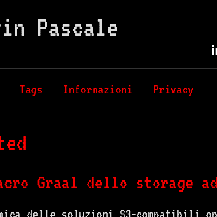
vin Pascale
Tags
Informazioni
Privacy
ted
acro Graal dello storage a
mica delle soluzioni S3‑compatibili o