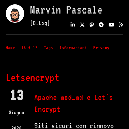
Marvin Pascale
[B.Log]
Home
18 + 12
Tags
Informazioni
Privacy
Letsencrypt
13
Apache mod_md e Let's
Encrypt
Giugno
Siti sicuri con rinnovo
2020