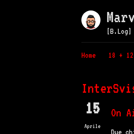
Mar
[B.Log]
Home
18 + 12
InterSvi
15
On A
Aprile
Due ch