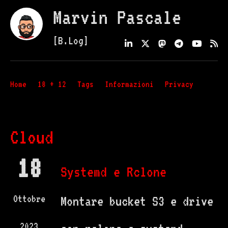
Marvin Pascale
[B.Log]
Home
18 + 12
Tags
Informazioni
Privacy
Cloud
18
Systemd e Rclone
Ottobre
Montare bucket S3 e drive
2023