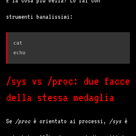
E la cosa più bella? Lo fai con
strumenti banalissimi:
echo
/sys vs /proc: due facce
della stessa medaglia
Se
/proc
è orientato ai processi,
/sys
è