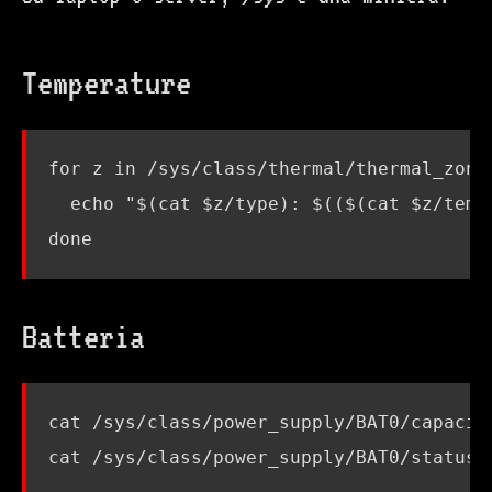
Temperature
for
 z in /sys/class/thermal/thermal_zone
echo
"
$(
cat 
$z
/type
)
: 
$(($(
cat 
$z
/temp
done
Batteria