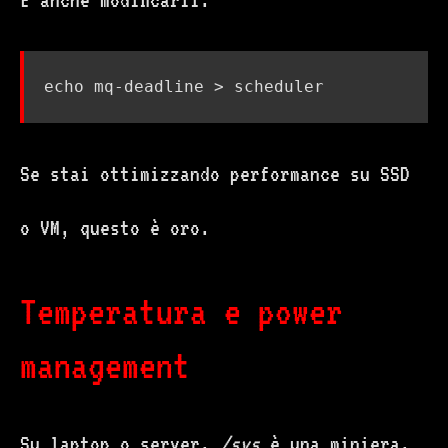
E anche modificarli:
echo
Se stai ottimizzando performance su SSD
o VM, questo è oro.
Temperatura e power
management
Su laptop o server,
/sys
è una miniera.