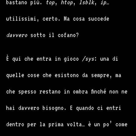
bastano più.
top
,
htop
,
lsblk
,
ip
…
utilissimi, certo. Ma cosa succede
davvero
sotto il cofano?
È qui che entra in gioco
/sys
: una di
quelle cose che esistono da sempre, ma
che spesso restano in ombra finché non ne
hai davvero bisogno. E quando ci entri
dentro per la prima volta… è un po’ come