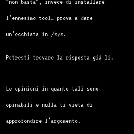
“non basta”, invece di installare
l’ennesimo tool… prova a dare
un’occhiata in
/sys
.
Potresti trovare la risposta già lì.
Le opinioni in quanto tali sono
opinabili e nulla ti vieta di
approfondire l’argomento.