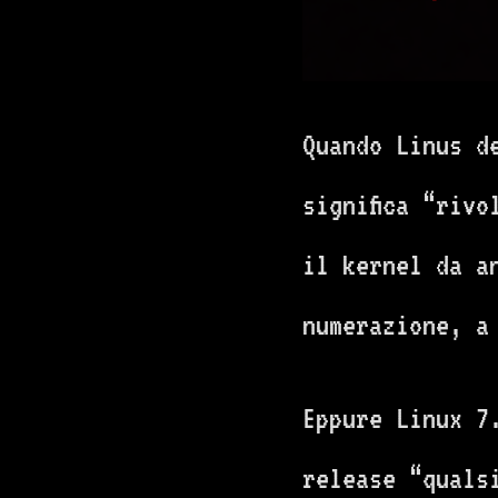
Quando Linus d
significa “riv
il kernel da a
numerazione, a
Eppure Linux 7
release “quals