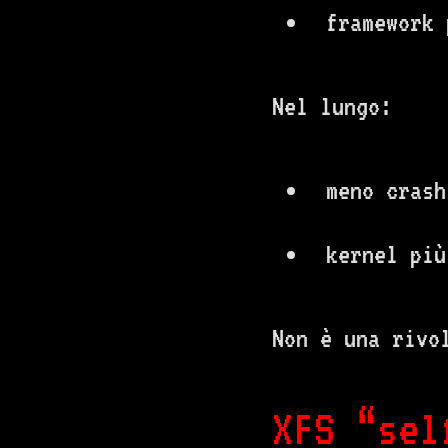
framework 
Nel lungo:
meno crash
kernel più
Non è una rivo
XFS “sel