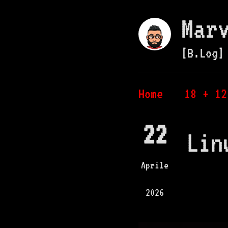
Mar
[B.Log]
Home
18 + 12
22
Lin
Aprile
2026