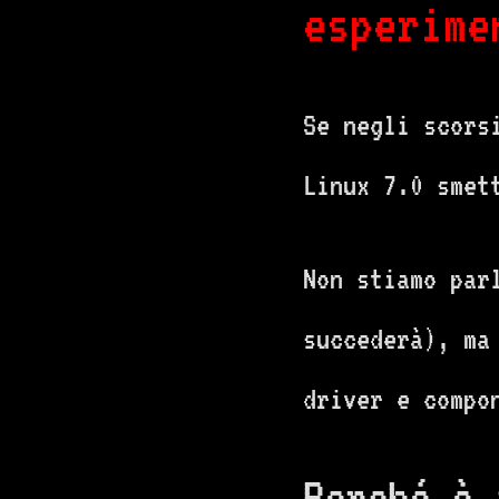
esperime
Se negli scors
Linux 7.0 smet
Non stiamo par
succederà), ma
driver e compo
Perché è 