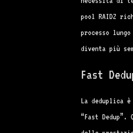
necessità di t
pool RAIDZ ric
processo lungo
diventa più sem
Fast Dedu
La deduplica è
“Fast Dedup”. Q
delle prestazi