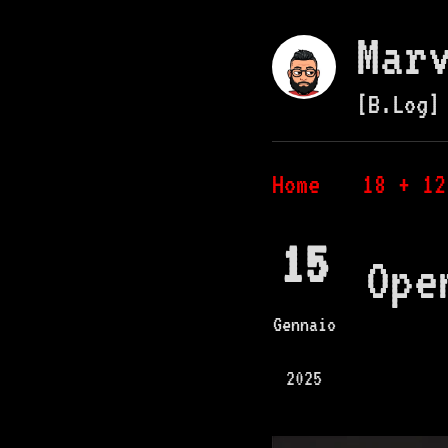
Mar
[B.Log]
Home
18 + 12
15
Ope
Gennaio
2025