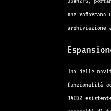
OpenZFS, porta
che rafforzano
archiviazione a
Espansion
Una delle novi
funzionalità c
RAIDZ esistent