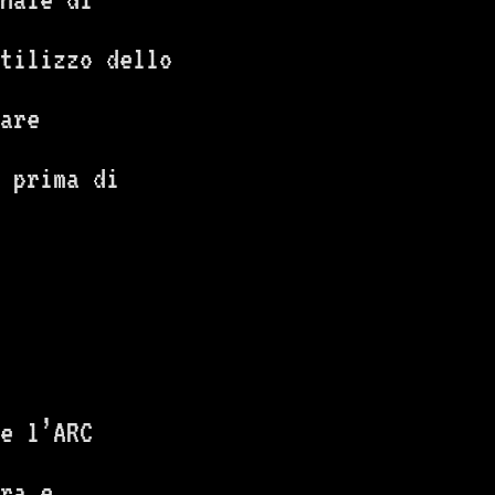
tilizzo dello
are
 prima di
e l’ARC
ra e