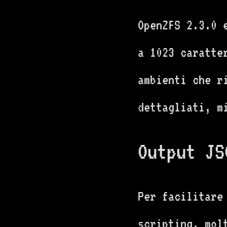
OpenZFS 2.3.0 e
a 1023 caratte
ambienti che r
dettagliati, mi
Output JS
Per facilitare
scripting, mol