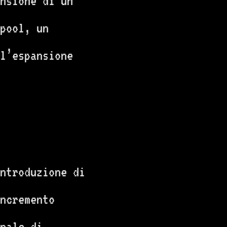
nsione di un
pool, un
l’espansione
ntroduzione di
incremento
nale di