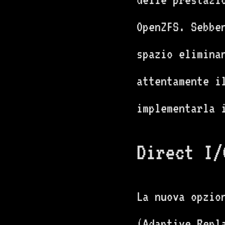
OpenZFS. Sebbe
spazio elimina
attentamente i
implementarla 
Direct I/
La nuova opzio
(Adaptive Repl