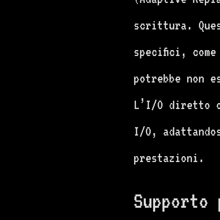
scrittura. Que
specifici, com
potrebbe non e
L’I/O diretto 
I/O, adattando
prestazioni.
Supporto 