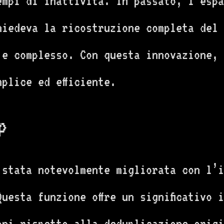
empi di inattività. In passato, l’espa
hiedeva la ricostruzione completa del 
 e complesso. Con questa innovazione, 
plice ed efficiente.
p
 stata notevolmente migliorata con l’i
uesta funzione offre un significativo 
oni rispetto alla deduplicazione origi