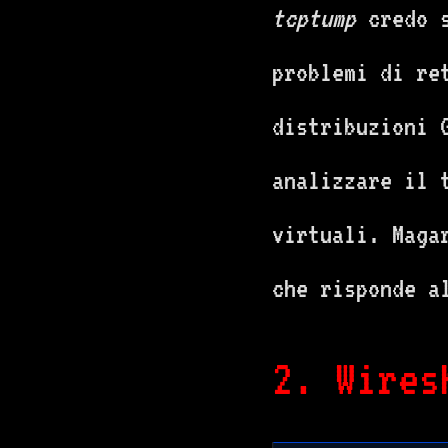
tcptump
credo s
problemi di re
distribuzioni 
analizzare il t
virtuali. Maga
che risponde a
2. Wires