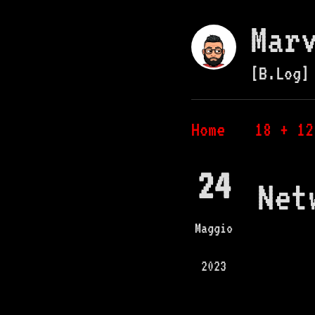
Mar
[B.Log]
Home
18 + 12
24
Net
Maggio
2023