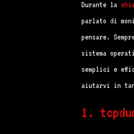
Durante la
chi
parlato di mon
pensare. Sempr
sistema operat
semplici e eff
aiutarvi in ta
1. tcpdu