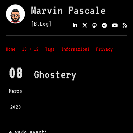
Marvin Pascale
[B.Log]
Home
18 + 12
Tags
Informazioni
Privacy
08
Ghostery
Marzo
2023
…e vado avanti