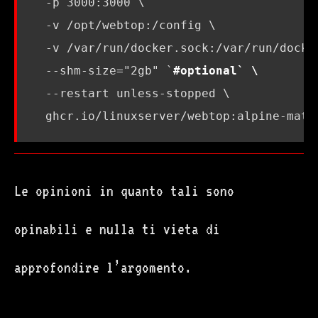
  -p 3000:3000 
  -v /opt/webtop:/config 
  -v /var/run/docker.sock:/var/run/docke
  --shm-size
=
"2gb"
`
#optional` \
  --restart unless-stopped 
Le opinioni in quanto tali sono
opinabili e nulla ti vieta di
approfondire l’argomento.