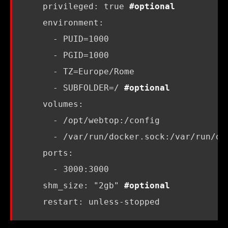
privileged
:
true
#optional
environment
:
- 
PUID=1000
- 
PGID=1000
- 
TZ=Europe/Rome
- 
SUBFOLDER=/
#optional
volumes
:
- 
/opt/webtop:/config
- 
/var/run/docker.sock:/var/run/do
ports
:
- 
3000
:
3000
shm_size
:
"2gb"
#optional
restart
:
unless-stopped