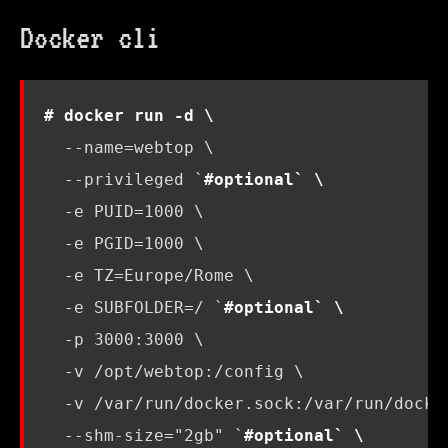
Docker cli
# docker run -d \
  --name
=
webtop 
  --privileged 
`
#optional` \
  -e 
PUID
=
1000
  -e 
PGID
=
1000
  -e 
TZ
=
Europe/Rome 
  -e 
SUBFOLDER
=
/ 
`
#optional` \
  -p 3000:3000 
  -v /opt/webtop:/config 
  -v /var/run/docker.sock:/var/run/docke
  --shm-size
=
"2gb"
`
#optional` \