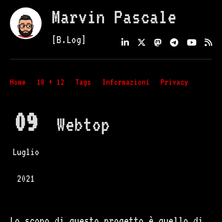
Marvin Pascale
[B.Log]
Home
18 + 12
Tags
Informazioni
Privacy
09
Webtop
Luglio
2021
Lo scopo di questo progetto è quello di