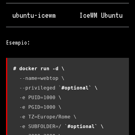
ubuntu-icewm
IceWM Ubuntu
Esempio:
# docker run -d \
  --name
=
webtop 
  --privileged 
`
#optional` \
  -e 
PUID
=
1000
  -e 
PGID
=
1000
  -e 
TZ
=
Europe/Rome 
  -e 
SUBFOLDER
=
/ 
`
#optional` \