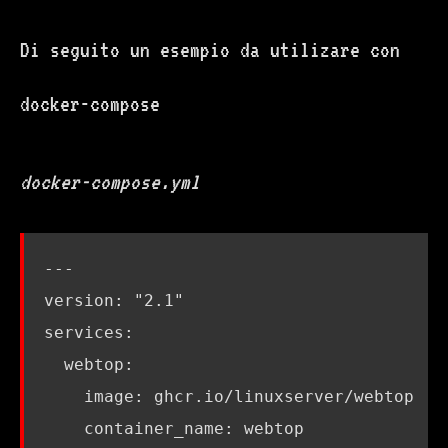
Di seguito un esempio da utilizare con
docker-compose
docker-compose.yml
---
version
:
"2.1"
services
:
webtop
:
image
:
ghcr.io/linuxserver/webtop
container_name
:
webtop