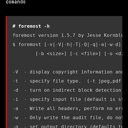
comando
# foremost -h
$ foremost 
[
-v
|
-V
|
-h
|
-T
|
-Q
|
-q
|
-a
|
-w-d
]
[
[
-b <size>
]
[
-c <file>
]
[
-o <dir
-V  - display copyright information and 
-t  - specify file type.  
(
-t jpeg,pdf .
-d  - turn on indirect block detection 
(
-i  - specify input file 
(
default is std
-a  - Write all headers, perform no erro
-w  - Only write the audit file, 
do
-o  - 
set
 output directory 
(
defaults to 