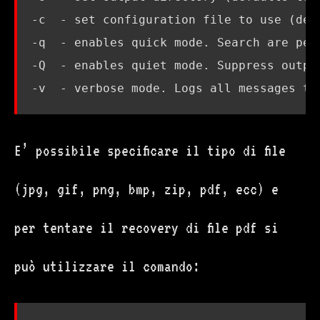
-c  - 
set
 configuration file to use 
(
def
-q  - enables quick mode. Search are per
E’ possibile specificare il tipo di file
(jpg, gif, png, bmp, zip, pdf, ecc) e
per tentare il recovery di file pdf si
può utilizzare il comando: