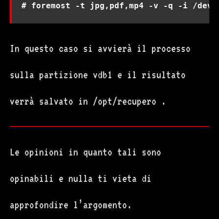
# foremost -t jpg,pdf,mp4 -v -q -i /dev/
In questo caso si avvierà il processo
sulla partizione vdb1 e il risultato
verrà salvato in /opt/recupero .
Le opinioni in quanto tali sono
opinabili e nulla ti vieta di
approfondire l’argomento.